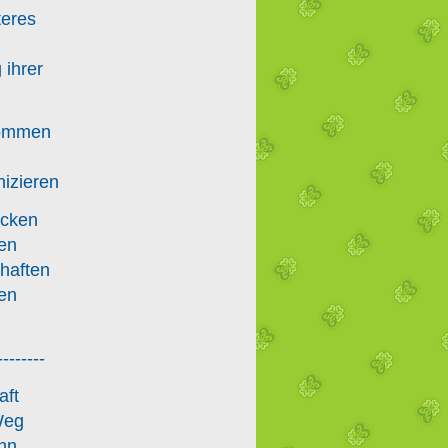
teres
 ihrer
kommen
izieren
ucken
en
haften
en
--------
aft
Weg
nn