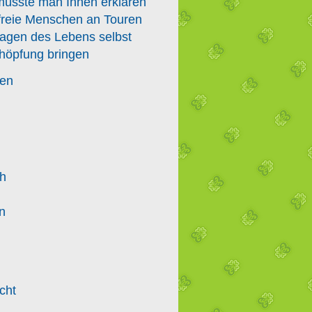
 müsste man Ihnen erklären
 freie Menschen an Touren
lagen des Lebens selbst
chöpfung bringen
den
r
ch
n
cht