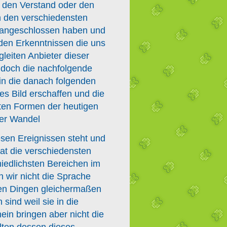
ch den Verstand oder den
h den verschiedensten
ch angeschlossen haben und
den Erkenntnissen die uns
leiten Anbieter dieser
 doch die nachfolgende
in die danach folgenden
es Bild erschaffen und die
en Formen der heutigen
der Wandel
esen Ereignissen steht und
t die verschiedensten
iedlichsten Bereichen im
n wir nicht die Sprache
llen Dingen gleichermaßen
sind weil sie in die
in bringen aber nicht die
lten dessen dieses