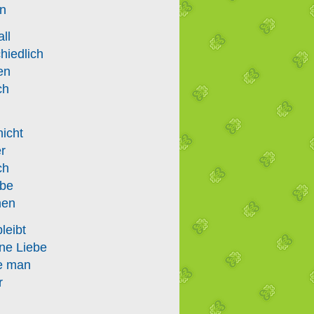
en
ll
hiedlich
en
ch
nicht
r
ch
ebe
hen
leibt
ine Liebe
ie man
r