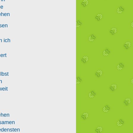
ne
tehen
esen
n ich
ert
lbst
n
weit
ehen
nsamen
edensten