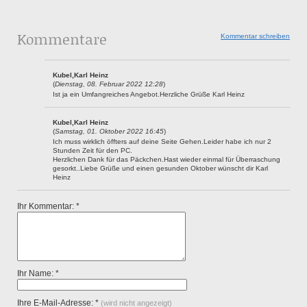
Kommentare
Kommentar schreiben
Kubel,Karl Heinz
(
Dienstag, 08. Februar 2022 12:28
)
Ist ja ein Umfangreiches Angebot.Herzliche Grüße Karl Heinz
Kubel,Karl Heinz
(
Samstag, 01. Oktober 2022 16:45
)
Ich muss wirklich öffters auf deine Seite Gehen.Leider habe ich nur 2
Stunden Zeit für den PC.
Herzlichen Dank für das Päckchen.Hast wieder einmal für Überraschung
gesorkt..Liebe Grüße und einen gesunden Oktober wünscht dir Karl
Heinz
Ihr Kommentar: *
Ihr Name: *
Ihre E-Mail-Adresse: *
(wird nicht angezeigt)