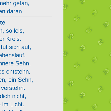
mehr getan,
en daran.
te
, so leis,
er Kreis.
ut sich auf,
ebenslauf.
innere Sehn,
ues entstehn.
en, ein Sehn,
r verstehn.
dich nicht,
b im Licht.