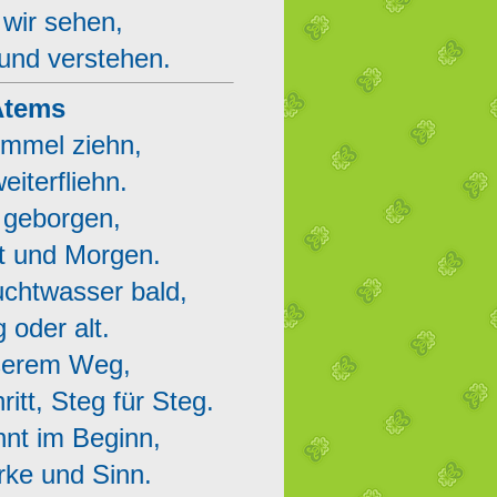
 wir sehen,
und verstehen.
Atems
mmel ziehn,
eiterfliehn.
 geborgen,
t und Morgen.
chtwasser bald,
 oder alt.
nserem Weg,
itt, Steg für Steg.
nt im Beginn,
rke und Sinn.