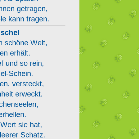
hnen getragen,
le kann tragen.
uschel
h schöne Welt,
en erhält.
f und so rein,
el-Schein.
gen, versteckt,
nheit erweckt.
schenseelen,
erhellen.
Wert sie hat,
 leerer Schatz.