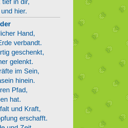
ief in dir,
 und hier.
nder
licher Hand,
Erde verbandt.
artig geschenkt,
er gelenkt.
räfte im Sein,
sein hinein.
ren Pfad,
en hat.
falt und Kraft,
pfung erschafft.
e und Zeit,