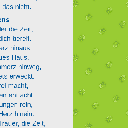
 das nicht.
ens
r die Zeit,
ich bereit.
erz hinaus,
eues Haus.
hmerz hinweg,
tets erweckt.
frei macht,
en entfacht.
ungen rein,
Herz hinein.
auer, die Zeit,