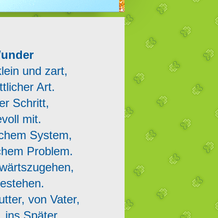
Wunder
lein und zart,
tlicher Art.
r Schritt,
voll mit.
elchem System,
chem Problem.
rwärtszugehen,
bestehen.
ter, von Vater,
 ins Später.