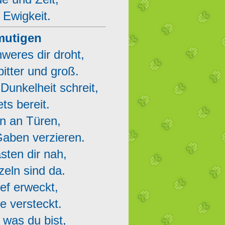
 Ewigkeit.
tmutigen
weres dir droht,
itter und groß.
 Dunkelheit schreit,
ts bereit.
en an Türen,
Gaben verzieren.
sten dir nah,
zeln sind da.
ief erweckt,
e versteckt.
 was du bist,