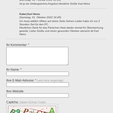
Ist ja ein Umfangreiches Angebot.Herzliche Grüße Karl Heinz
Kubel,Karl Heinz
(
Samstag, 01. Oktober 2022 16:45
)
Ich muss wirklich öffters auf deine Seite Gehen.Leider habe ich nur 2
Stunden Zeit für den PC.
Herzlichen Dank für das Päckchen.Hast wieder einmal für Überraschung
gesorkt..Liebe Grüße und einen gesunden Oktober wünscht dir Karl
Heinz
Ihr Kommentar: *
Ihr Name: *
Ihre E-Mail-Adresse: *
(wird nicht angezeigt)
Ihre Website:
Captcha:
(Spam-Schutz-Code)