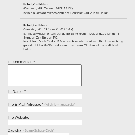
Kubel,Karl Heinz
(
Dienstag, 08. Februar 2022 12:28
)
Ist ja ein Umfangreiches Angebot.Herzliche Grüße Karl Heinz
Kubel,Karl Heinz
(
Samstag, 01. Oktober 2022 16:45
)
Ich muss wirklich öffters auf deine Seite Gehen.Leider habe ich nur 2
Stunden Zeit für den PC.
Herzlichen Dank für das Päckchen.Hast wieder einmal für Überraschung
gesorkt..Liebe Grüße und einen gesunden Oktober wünscht dir Karl
Heinz
Ihr Kommentar: *
Ihr Name: *
Ihre E-Mail-Adresse: *
(wird nicht angezeigt)
Ihre Website:
Captcha:
(Spam-Schutz-Code)