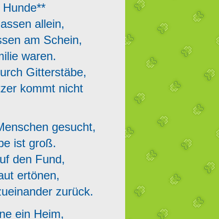
 Hunde**
lassen allein,
assen am Schein,
milie waren.
durch Gitterstäbe,
tzer kommt nicht
n Menschen gesucht,
be ist groß.
 auf den Fund,
raut ertönen,
 zueinander zurück.
ohne ein Heim,