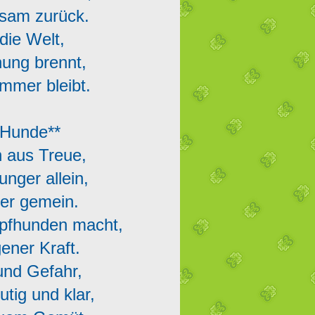
insam zurück.
 die Welt,
fnung brennt,
 immer bleibt.
 Hunde**
n aus Treue,
unger allein,
oder gemein.
mpfhunden macht,
igener Kraft.
t und Gefahr,
utig und klar,