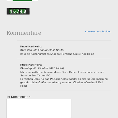
Kommentare
Kommentar schreiben
Kubel,Karl Heinz
(
Dienstag, 08. Februar 2022 12:28
)
Ist ja ein Umfangreiches Angebot.Herzliche Grüße Karl Heinz
Kubel,Karl Heinz
(
Samstag, 01. Oktober 2022 16:45
)
Ich muss wirklich öffters auf deine Seite Gehen.Leider habe ich nur 2
Stunden Zeit für den PC.
Herzlichen Dank für das Päckchen.Hast wieder einmal für Überraschung
gesorkt..Liebe Grüße und einen gesunden Oktober wünscht dir Karl
Heinz
Ihr Kommentar: *