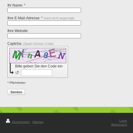
Ihr Name: *
Ihre E-Mail-Adresse: *
(wird nicht angezeigt)
Ihre Website:
Captcha:
(Spam-Schutz-Code)
Bitte geben Sie den Code ein
↺
* Pflichtfelder
Senden
Login
Druckversion
|
Sitemap
Webansicht
© Fantasie des Lebens