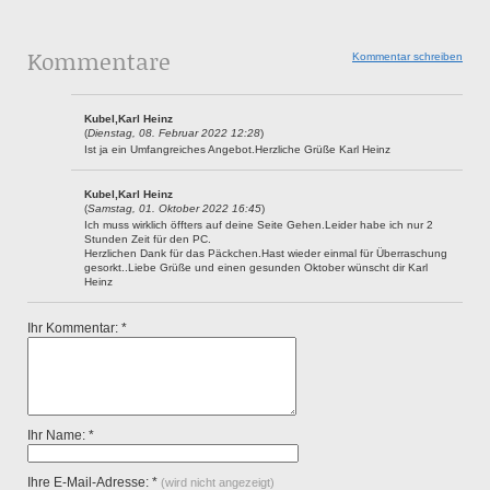
Kommentare
Kommentar schreiben
Kubel,Karl Heinz
(
Dienstag, 08. Februar 2022 12:28
)
Ist ja ein Umfangreiches Angebot.Herzliche Grüße Karl Heinz
Kubel,Karl Heinz
(
Samstag, 01. Oktober 2022 16:45
)
Ich muss wirklich öffters auf deine Seite Gehen.Leider habe ich nur 2
Stunden Zeit für den PC.
Herzlichen Dank für das Päckchen.Hast wieder einmal für Überraschung
gesorkt..Liebe Grüße und einen gesunden Oktober wünscht dir Karl
Heinz
Ihr Kommentar: *
Ihr Name: *
Ihre E-Mail-Adresse: *
(wird nicht angezeigt)