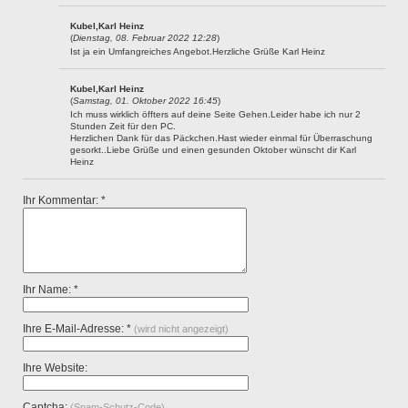
Kubel,Karl Heinz
(
Dienstag, 08. Februar 2022 12:28
)
Ist ja ein Umfangreiches Angebot.Herzliche Grüße Karl Heinz
Kubel,Karl Heinz
(
Samstag, 01. Oktober 2022 16:45
)
Ich muss wirklich öffters auf deine Seite Gehen.Leider habe ich nur 2
Stunden Zeit für den PC.
Herzlichen Dank für das Päckchen.Hast wieder einmal für Überraschung
gesorkt..Liebe Grüße und einen gesunden Oktober wünscht dir Karl
Heinz
Ihr Kommentar: *
Ihr Name: *
Ihre E-Mail-Adresse: *
(wird nicht angezeigt)
Ihre Website:
Captcha:
(Spam-Schutz-Code)