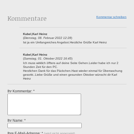
Kommentare
Kommentar schreiben
Kubel,Karl Heinz
(
Dienstag, 08. Februar 2022 12:28
)
Ist ja ein Umfangreiches Angebot.Herzliche Grüße Karl Heinz
Kubel,Karl Heinz
(
Samstag, 01. Oktober 2022 16:45
)
Ich muss wirklich öffters auf deine Seite Gehen.Leider habe ich nur 2
Stunden Zeit für den PC.
Herzlichen Dank für das Päckchen.Hast wieder einmal für Überraschung
gesorkt..Liebe Grüße und einen gesunden Oktober wünscht dir Karl
Heinz
Ihr Kommentar: *
Ihr Name: *
Ihre E-Mail-Adresse: *
(wird nicht angezeigt)