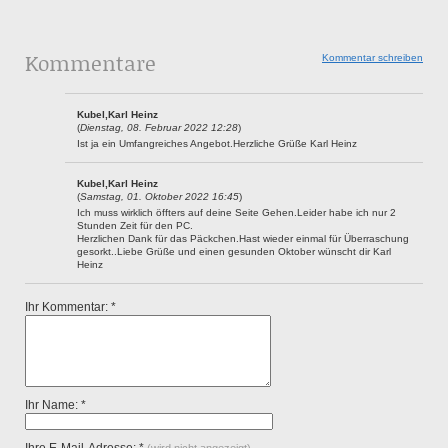
Kommentare
Kommentar schreiben
Kubel,Karl Heinz
(
Dienstag, 08. Februar 2022 12:28
)
Ist ja ein Umfangreiches Angebot.Herzliche Grüße Karl Heinz
Kubel,Karl Heinz
(
Samstag, 01. Oktober 2022 16:45
)
Ich muss wirklich öffters auf deine Seite Gehen.Leider habe ich nur 2
Stunden Zeit für den PC.
Herzlichen Dank für das Päckchen.Hast wieder einmal für Überraschung
gesorkt..Liebe Grüße und einen gesunden Oktober wünscht dir Karl
Heinz
Ihr Kommentar: *
Ihr Name: *
Ihre E-Mail-Adresse: *
(wird nicht angezeigt)