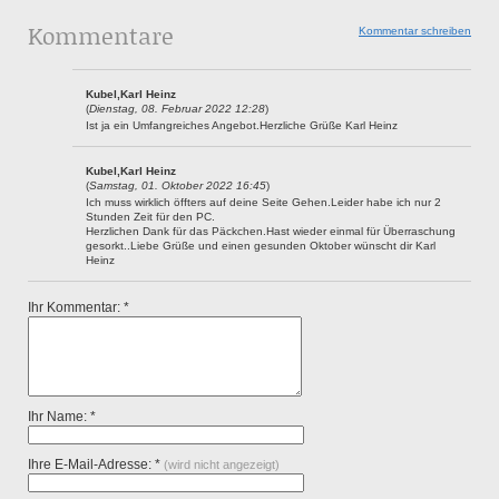
Kommentare
Kommentar schreiben
Kubel,Karl Heinz
(
Dienstag, 08. Februar 2022 12:28
)
Ist ja ein Umfangreiches Angebot.Herzliche Grüße Karl Heinz
Kubel,Karl Heinz
(
Samstag, 01. Oktober 2022 16:45
)
Ich muss wirklich öffters auf deine Seite Gehen.Leider habe ich nur 2
Stunden Zeit für den PC.
Herzlichen Dank für das Päckchen.Hast wieder einmal für Überraschung
gesorkt..Liebe Grüße und einen gesunden Oktober wünscht dir Karl
Heinz
Ihr Kommentar: *
Ihr Name: *
Ihre E-Mail-Adresse: *
(wird nicht angezeigt)