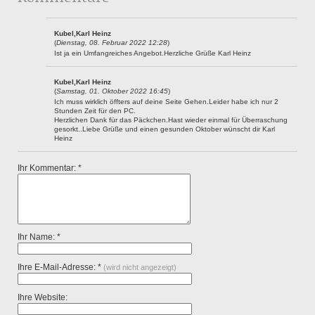
Kubel,Karl Heinz
(
Dienstag, 08. Februar 2022 12:28
)
Ist ja ein Umfangreiches Angebot.Herzliche Grüße Karl Heinz
Kubel,Karl Heinz
(
Samstag, 01. Oktober 2022 16:45
)
Ich muss wirklich öffters auf deine Seite Gehen.Leider habe ich nur 2
Stunden Zeit für den PC.
Herzlichen Dank für das Päckchen.Hast wieder einmal für Überraschung
gesorkt..Liebe Grüße und einen gesunden Oktober wünscht dir Karl
Heinz
Ihr Kommentar: *
Ihr Name: *
Ihre E-Mail-Adresse: *
(wird nicht angezeigt)
Ihre Website: