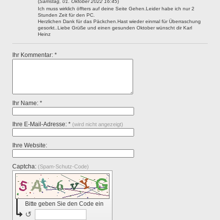
(
Samstag, 01. Oktober 2022 16:45
)
Ich muss wirklich öffters auf deine Seite Gehen.Leider habe ich nur 2
Stunden Zeit für den PC.
Herzlichen Dank für das Päckchen.Hast wieder einmal für Überraschung
gesorkt..Liebe Grüße und einen gesunden Oktober wünscht dir Karl
Heinz
Ihr Kommentar: *
Ihr Name: *
Ihre E-Mail-Adresse: *
(wird nicht angezeigt)
Ihre Website:
Captcha:
(Spam-Schutz-Code)
Bitte geben Sie den Code ein
↺