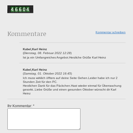
Kommentare
Kommentar schreiben
Kubel,Karl Heinz
(
Dienstag, 08. Februar 2022 12:28
)
Ist ja ein Umfangreiches Angebot.Herzliche Grüße Karl Heinz
Kubel,Karl Heinz
(
Samstag, 01. Oktober 2022 16:45
)
Ich muss wirklich öffters auf deine Seite Gehen.Leider habe ich nur 2
Stunden Zeit für den PC.
Herzlichen Dank für das Päckchen.Hast wieder einmal für Überraschung
gesorkt..Liebe Grüße und einen gesunden Oktober wünscht dir Karl
Heinz
Ihr Kommentar: *