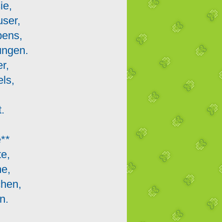
sie,
user,
ebens,
ungen.
er,
els,
,
.
e**
te,
me,
chen,
n.
z,