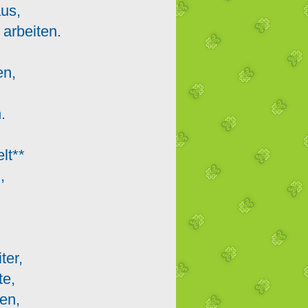
aus,
 arbeiten.
,
ßen,
m,
.
lt**
n,
,
,
iter,
ite,
ten,