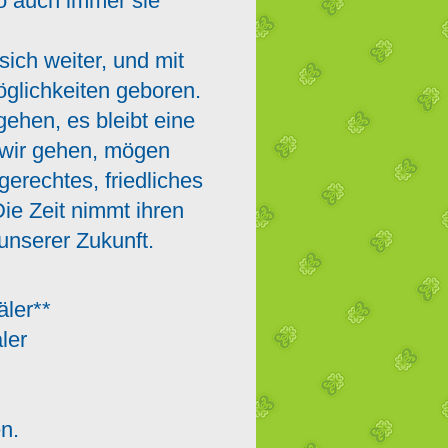
o auch immer sie
sich weiter, und mit
glichkeiten geboren.
gehen, es bleibt eine
 wir gehen, mögen
 gerechtes, friedliches
Die Zeit nimmt ihren
 unserer Zukunft.
äler**
äler
,
r,
n.