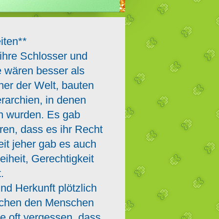
iten**
ihre Schlosser und
e wären besser als
cher der Welt, bauten
rarchien, in denen
n wurden. Es gab
en, dass es ihr Recht
eit jeher gab es auch
iheit, Gerechtigkeit
t.
nd Herkunft plötzlich
ischen den Menschen
e oft vergessen, dass