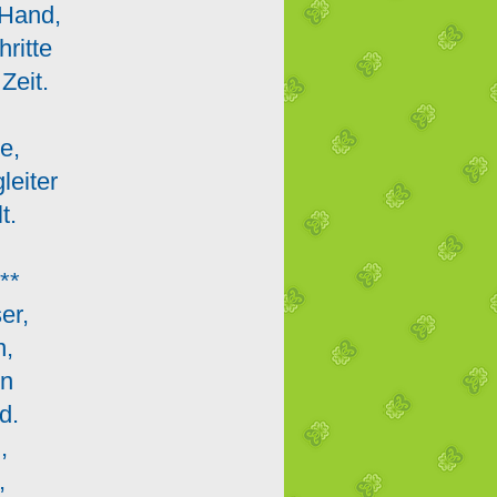
r Hand,
hritte
Zeit.
,
de,
gleiter
t.
t**
ser,
en,
gen
d.
n,
n,