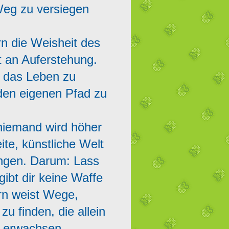
 Weg zu versiegen
rn die Weisheit des
t an Auferstehung.
t, das Leben zu
den eigenen Pfad zu
 niemand wird höher
ite, künstliche Welt
ungen. Darum: Lass
ibt dir keine Waffe
rn weist Wege,
u finden, die allein
n erwachsen.