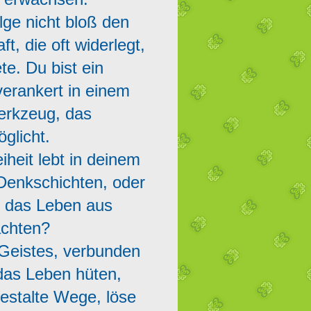
lge nicht bloß den
, die oft widerlegt,
e. Du bist ein
verankert in einem
erkzeug, das
glicht.
eiheit lebt in deinem
Denkschichten, oder
m das Leben aus
achten?
 Geistes, verbunden
 das Leben hüten,
estalte Wege, löse