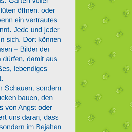
s: Gärten voller
Blüten öffnen, oder
wenn ein vertrautes
nnt. Jede und jeder
in sich. Dort können
sen – Bilder der
n dürfen, damit aus
ßes, lebendiges
t.
zum Schauen, sondern
rücken bauen, den
s von Angst oder
ert uns daran, dass
 sondern im Bejahen