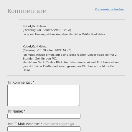
Kommentare
Kommentar schreiben
Kubel,Karl Heinz
(
Dienstag, 08. Februar 2022 12:28
)
Ist ja ein Umfangreiches Angebot.Herzliche Grüße Karl Heinz
Kubel,Karl Heinz
(
Samstag, 01. Oktober 2022 16:45
)
Ich muss wirklich öffters auf deine Seite Gehen.Leider habe ich nur 2
Stunden Zeit für den PC.
Herzlichen Dank für das Päckchen.Hast wieder einmal für Überraschung
gesorkt..Liebe Grüße und einen gesunden Oktober wünscht dir Karl
Heinz
Ihr Kommentar: *
Ihr Name: *
Ihre E-Mail-Adresse: *
(wird nicht angezeigt)