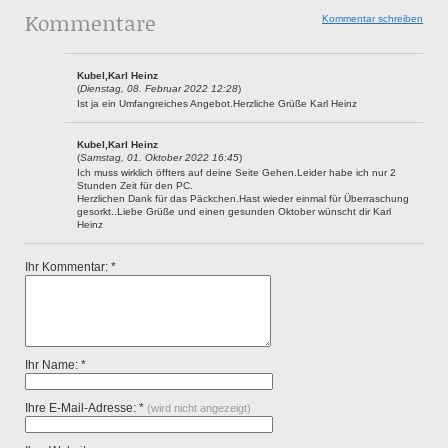
Kommentare
Kommentar schreiben
Kubel,Karl Heinz
(
Dienstag, 08. Februar 2022 12:28
)
Ist ja ein Umfangreiches Angebot.Herzliche Grüße Karl Heinz
Kubel,Karl Heinz
(
Samstag, 01. Oktober 2022 16:45
)
Ich muss wirklich öffters auf deine Seite Gehen.Leider habe ich nur 2
Stunden Zeit für den PC.
Herzlichen Dank für das Päckchen.Hast wieder einmal für Überraschung
gesorkt..Liebe Grüße und einen gesunden Oktober wünscht dir Karl
Heinz
Ihr Kommentar: *
Ihr Name: *
Ihre E-Mail-Adresse: *
(wird nicht angezeigt)