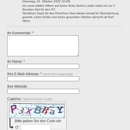
(
Samstag, 01. Oktober 2022 16:45
)
Ich muss wirklich öffters auf deine Seite Gehen.Leider habe ich nur 2
Stunden Zeit für den PC.
Herzlichen Dank für das Päckchen.Hast wieder einmal für Überraschung
gesorkt..Liebe Grüße und einen gesunden Oktober wünscht dir Karl
Heinz
Ihr Kommentar: *
Ihr Name: *
Ihre E-Mail-Adresse: *
(wird nicht angezeigt)
Ihre Website:
Captcha:
(Spam-Schutz-Code)
Bitte geben Sie den Code ein
↺