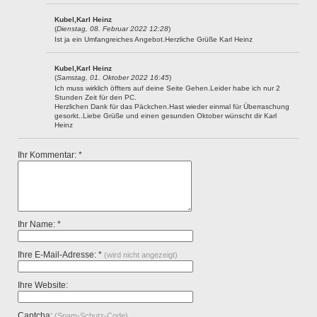
Kubel,Karl Heinz
(
Dienstag, 08. Februar 2022 12:28
)
Ist ja ein Umfangreiches Angebot.Herzliche Grüße Karl Heinz
Kubel,Karl Heinz
(
Samstag, 01. Oktober 2022 16:45
)
Ich muss wirklich öffters auf deine Seite Gehen.Leider habe ich nur 2
Stunden Zeit für den PC.
Herzlichen Dank für das Päckchen.Hast wieder einmal für Überraschung
gesorkt..Liebe Grüße und einen gesunden Oktober wünscht dir Karl
Heinz
Ihr Kommentar: *
Ihr Name: *
Ihre E-Mail-Adresse: *
(wird nicht angezeigt)
Ihre Website:
Captcha:
(Spam-Schutz-Code)