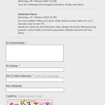
(
Dienstag, 08. Februar 2022 12:28
)
Ist ja ein Umfangreiches Angebot.Herzliche Grüße Karl Heinz
Kubel,Karl Heinz
(
Samstag, 01. Oktober 2022 16:45
)
Ich muss wirklich öffters auf deine Seite Gehen.Leider habe ich nur 2
Stunden Zeit für den PC.
Herzlichen Dank für das Päckchen.Hast wieder einmal für Überraschung
gesorkt..Liebe Grüße und einen gesunden Oktober wünscht dir Karl
Heinz
Ihr Kommentar: *
Ihr Name: *
Ihre E-Mail-Adresse: *
(wird nicht angezeigt)
Ihre Website:
Captcha:
(Spam-Schutz-Code)