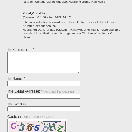
Ist ja ein Umfangreiches Angebot.Herzliche Grüße Karl Heinz
Kubel,Karl Heinz
(
Samstag, 01. Oktober 2022 16:45
)
Ich muss wirklich öffters auf deine Seite Gehen.Leider habe ich nur 2
Stunden Zeit für den PC.
Herzlichen Dank für das Päckchen.Hast wieder einmal für Überraschung
gesorkt..Liebe Grüße und einen gesunden Oktober wünscht dir Karl
Heinz
Ihr Kommentar: *
Ihr Name: *
Ihre E-Mail-Adresse: *
(wird nicht angezeigt)
Ihre Website:
Captcha:
(Spam-Schutz-Code)