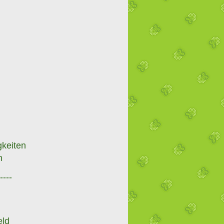
n
gkeiten
n
----
eld