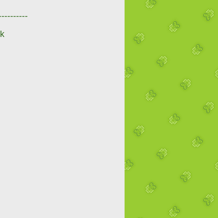
----------
k