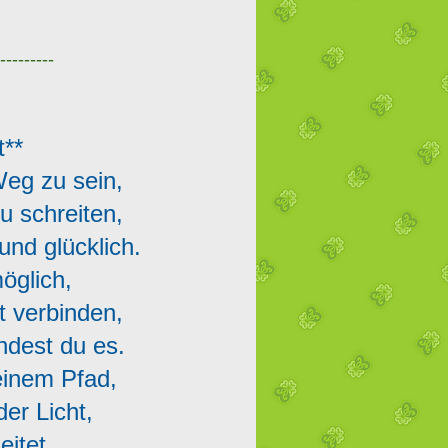
---------
t**
 Weg zu sein,
zu schreiten,
und glücklich.
 möglich,
st verbinden,
ndest du es.
deinem Pfad,
der Licht,
leitet.