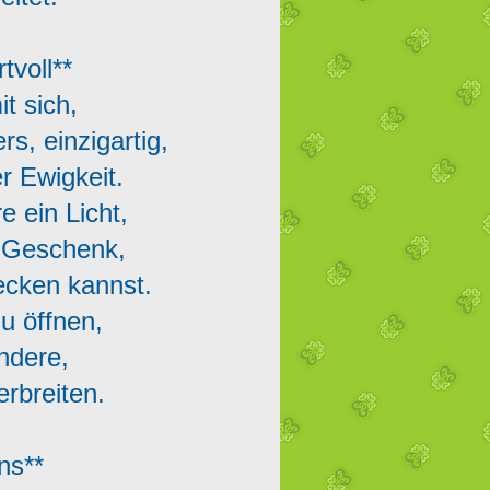
tvoll**
mit sich,
rs, einzigartig,
er Ewigkeit.
re ein Licht,
ein Geschenk,
decken kannst.
du öffnen,
 andere,
erbreiten.
ns**