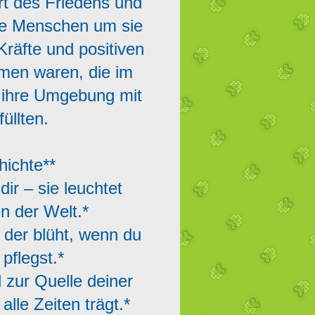
rt des Friedens und
die Menschen um sie
Kräfte und positiven
umen waren, die im
 ihre Umgebung mit
üllten.
hichte**
dir – sie leuchtet
n der Welt.*
, der blüht, wenn du
pflegst.*
d zur Quelle deiner
alle Zeiten trägt.*