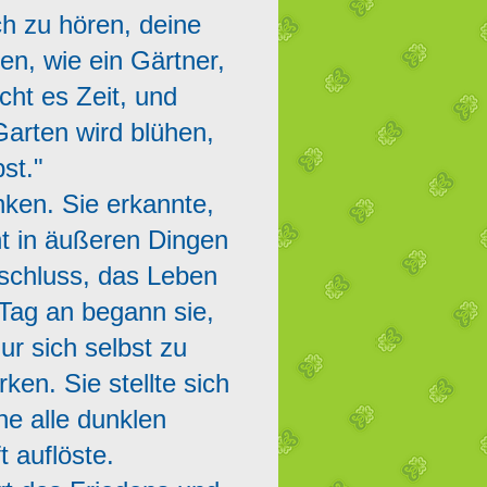
ch zu hören, deine
en, wie ein Gärtner,
ht es Zeit, und
Garten wird blühen,
st."
inken. Sie erkannte,
ht in äußeren Dingen
schluss, das Leben
Tag an begann sie,
r sich selbst zu
en. Sie stellte sich
ne alle dunklen
 auflöste.