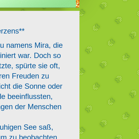
rzens**
au namens Mira, die
iniert war. Doch so
te, spürte sie oft,
eren Freuden zu
icht die Sonne oder
e beeinflussten,
ungen der Menschen
ruhigen See saß,
rum zu beobachten.