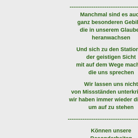
-------------------------------------
Manchmal sind es au
ganz besonderen Gebi
die in unserem Glaub
heranwachsen
Und sich zu den Statio
der geistigen Sicht
mit auf dem Wege mac
die uns sprechen
Wir lassen uns nich
von Missständen unterkr
wir haben immer wieder d
um auf zu stehen
--------------------------------------
Können unsere