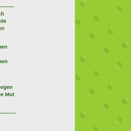
--------
ch
lde
en
nen
hen
t
iegen
ie Mut
---------