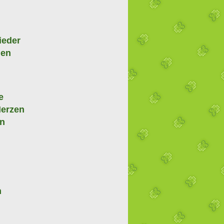
ieder
men
e
Herzen
en
n
n