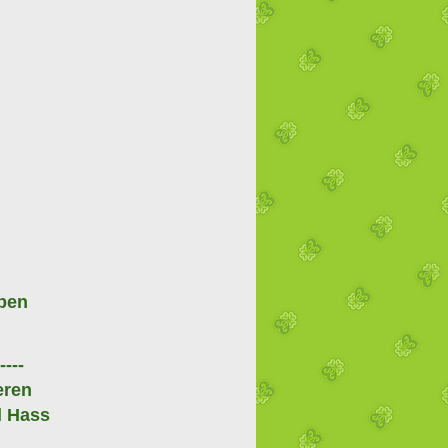
iben
----
eren
d Hass