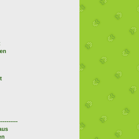
t
gen
t
n
----------
aus
en