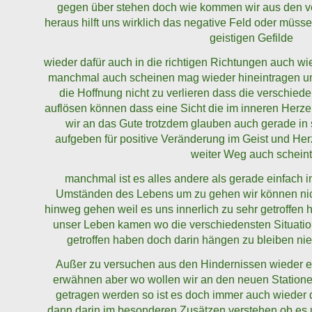
gegen über stehen doch wie kommen wir aus den v
heraus hilft uns wirklich das negative Feld oder müss
geistigen Gefilde
wieder dafür auch in die richtigen Richtungen auch w
manchmal auch scheinen mag wieder hineintragen um
die Hoffnung nicht zu verlieren dass die verschied
auflösen können dass eine Sicht die im inneren Her
wir an das Gute trotzdem glauben auch gerade in s
aufgeben für positive Veränderung im Geist und He
weiter Weg auch scheint
manchmal ist es alles andere als gerade einfach 
Umständen des Lebens um zu gehen wir können nic
hinweg gehen weil es uns innerlich zu sehr getroffen
unser Leben kamen wo die verschiedensten Situati
getroffen haben doch darin hängen zu bleiben n
Außer zu versuchen aus den Hindernissen wieder ei
erwähnen aber wo wollen wir an den neuen Statio
getragen werden so ist es doch immer auch wieder d
dann darin im besonderen Zusätzen verstehen ob es