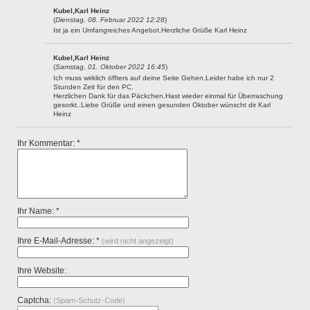
Kubel,Karl Heinz
(
Dienstag, 08. Februar 2022 12:28
)
Ist ja ein Umfangreiches Angebot.Herzliche Grüße Karl Heinz
Kubel,Karl Heinz
(
Samstag, 01. Oktober 2022 16:45
)
Ich muss wirklich öffters auf deine Seite Gehen.Leider habe ich nur 2
Stunden Zeit für den PC.
Herzlichen Dank für das Päckchen.Hast wieder einmal für Überraschung
gesorkt..Liebe Grüße und einen gesunden Oktober wünscht dir Karl
Heinz
Ihr Kommentar: *
Ihr Name: *
Ihre E-Mail-Adresse: *
(wird nicht angezeigt)
Ihre Website:
Captcha:
(Spam-Schutz-Code)