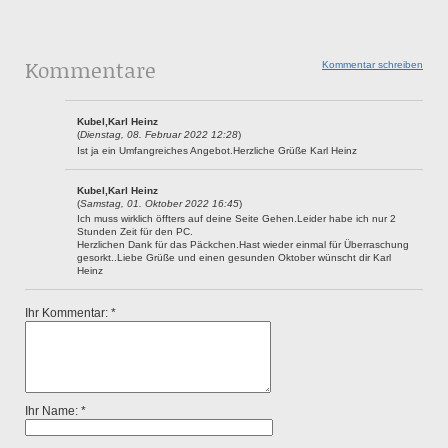
Kommentare
Kommentar schreiben
Kubel,Karl Heinz
(
Dienstag, 08. Februar 2022 12:28
)
Ist ja ein Umfangreiches Angebot.Herzliche Grüße Karl Heinz
Kubel,Karl Heinz
(
Samstag, 01. Oktober 2022 16:45
)
Ich muss wirklich öffters auf deine Seite Gehen.Leider habe ich nur 2
Stunden Zeit für den PC.
Herzlichen Dank für das Päckchen.Hast wieder einmal für Überraschung
gesorkt..Liebe Grüße und einen gesunden Oktober wünscht dir Karl
Heinz
Ihr Kommentar: *
Ihr Name: *