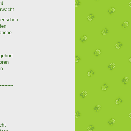
ht
erwacht
Menschen
nden
manche
 gehört
boren
en
----------
cht