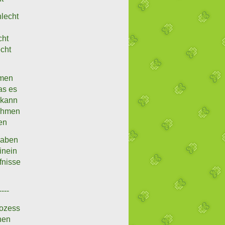
lecht
n
cht
cht
mmen
as es
 kann
nehmen
en
haben
inein
fnisse
----
rozess
hen