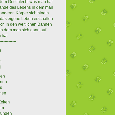
 dem Geschlecht was man hat
stände des Lebens in dem man
 anderen Körper sich hinein
r das eigene Leben erschaffen
ich in den weltlichen Bahnen
en dem man sich dann auf
 hat
-------------
n
m
l
hen
onen
ss
enen
eiten
im
efunden