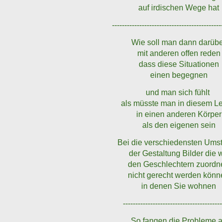
auf irdischen Wege hat
--------------------------------------------
Wie soll man dann darüb
mit anderen offen reden
dass diese Situationen
einen begegnen
und man sich fühlt
als müsste man in diesem L
in einen anderen Körper
als den eigenen sein
Bei die verschiedensten Ums
der Gestaltung Bilder die w
den Geschlechtern zuordn
nicht gerecht werden kön
in denen Sie wohnen
---------------------------------------
So fangen die Probleme 