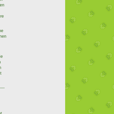
ten
re
he
inen
ie
n
n
t
----
t