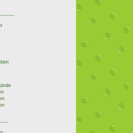
----------
er
eben
tände
ir
en
nen
------
an