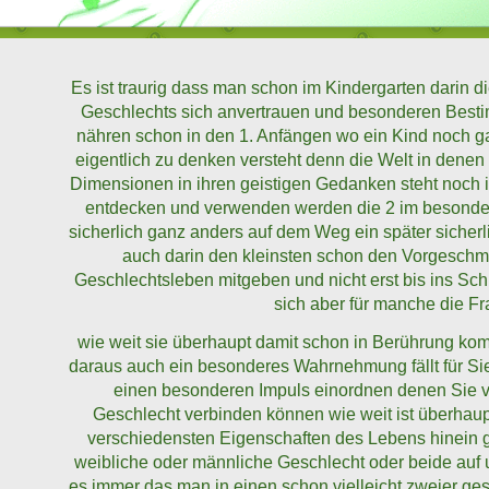
Es ist traurig dass man schon im Kindergarten darin d
Geschlechts sich anvertrauen und besonderen Best
nähren schon in den 1. Anfängen wo ein Kind noch ga
eigentlich zu denken versteht denn die Welt in denen
Dimensionen in ihren geistigen Gedanken steht noch is
entdecken und verwenden werden die 2 im besonder
sicherlich ganz anders auf dem Weg ein später sicher
auch darin den kleinsten schon den Vorgeschm
Geschlechtsleben mitgeben und nicht erst bis ins Schu
sich aber für manche die F
wie weit sie überhaupt damit schon in Berührung ko
daraus auch ein besonderes Wahrnehmung fällt für Sie 
einen besonderen Impuls einordnen denen Sie vi
Geschlecht verbinden können wie weit ist überhaup
verschiedensten Eigenschaften des Lebens hinein
weibliche oder männliche Geschlecht oder beide auf u
es immer das man in einen schon vielleicht zweier ge