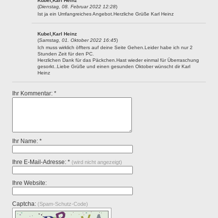
Kubel,Karl Heinz
(
Dienstag, 08. Februar 2022 12:28
)
Ist ja ein Umfangreiches Angebot.Herzliche Grüße Karl Heinz
Kubel,Karl Heinz
(
Samstag, 01. Oktober 2022 16:45
)
Ich muss wirklich öffters auf deine Seite Gehen.Leider habe ich nur 2
Stunden Zeit für den PC.
Herzlichen Dank für das Päckchen.Hast wieder einmal für Überraschung
gesorkt..Liebe Grüße und einen gesunden Oktober wünscht dir Karl
Heinz
Ihr Kommentar: *
Ihr Name: *
Ihre E-Mail-Adresse: *
(wird nicht angezeigt)
Ihre Website:
Captcha:
(Spam-Schutz-Code)