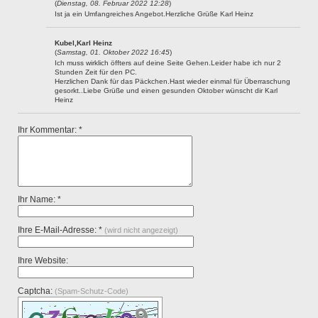
(
Dienstag, 08. Februar 2022 12:28
)
Ist ja ein Umfangreiches Angebot.Herzliche Grüße Karl Heinz
Kubel,Karl Heinz
(
Samstag, 01. Oktober 2022 16:45
)
Ich muss wirklich öffters auf deine Seite Gehen.Leider habe ich nur 2
Stunden Zeit für den PC.
Herzlichen Dank für das Päckchen.Hast wieder einmal für Überraschung
gesorkt..Liebe Grüße und einen gesunden Oktober wünscht dir Karl
Heinz
Ihr Kommentar: *
Ihr Name: *
Ihre E-Mail-Adresse: *
(wird nicht angezeigt)
Ihre Website:
Captcha:
(Spam-Schutz-Code)